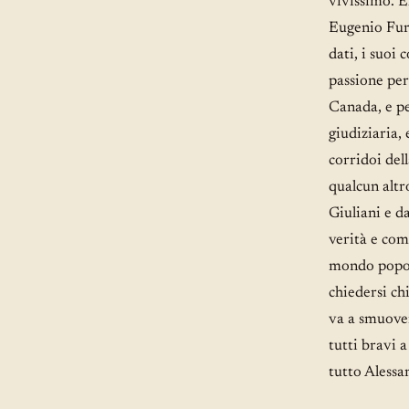
vivissimo. E
Eugenio Furi
dati, i suoi 
passione per 
Canada, e pe
giudiziaria,
corridoi del
qualcun altr
Giuliani e d
verità e com
mondo popola
chiedersi ch
va a smuover
tutti bravi 
tutto Alessa