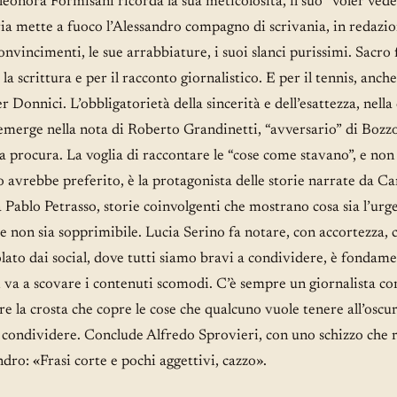
leonora Formisani ricorda la sua meticolosità, il suo “voler vede
a mette a fuoco l’Alessandro compagno di scrivania, in redazion
convincimenti, le sue arrabbiature, i suoi slanci purissimi. Sacro
la scrittura e per il racconto giornalistico. E per il tennis, anche
r Donnici. L’obbligatorietà della sincerità e dell’esattezza, nella
 emerge nella nota di Roberto Grandinetti, “avversario” di Bozz
la procura. La voglia di raccontare le “cose come stavano”, e no
o avrebbe preferito, è la protagonista delle storie narrate da Ca
a Pablo Petrasso, storie coinvolgenti che mostrano cosa sia l’urg
e non sia sopprimibile. Lucia Serino fa notare, con accortezza, 
to dai social, dove tutti siamo bravi a condividere, è fondame
i va a scovare i contenuti scomodi. C’è sempre un giornalista co
e la crosta che copre le cose che qualcuno vuole tenere all’oscu
a condividere. Conclude Alfredo Sprovieri, con uno schizzo che 
ndro: «Frasi corte e pochi aggettivi, cazzo».