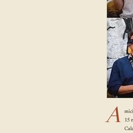
A
mici
15 m
Cala