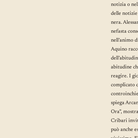
notizia o ne
delle notizi
nera. Alessa
nefasta cons
nell’animo d
Aquino racco
dell’abitudin
abitudine ch
reagire. I gi
complicato q
controinchie
spiega Arcan
Ora”, mostra
Cribari invit
può anche es