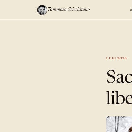
Tommaso Scicchitano
1 GIU 2025 ·
Sac
lib