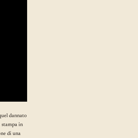
 quel dannato
i stampa in
one di una