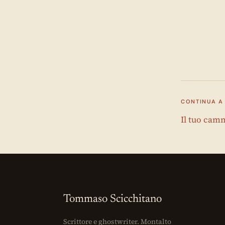
CONTINUA A
Il tuo camm
Tommaso Scicchitano
Scrittore e ghostwriter. Montalto