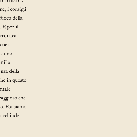
rci chiaro”.
e, i consigli
 fuoco della
. E per il
 cronaca
o nei
n come
millo
enza della
che in questo
ntale
raggioso che
ro. Poi siamo
racchiude