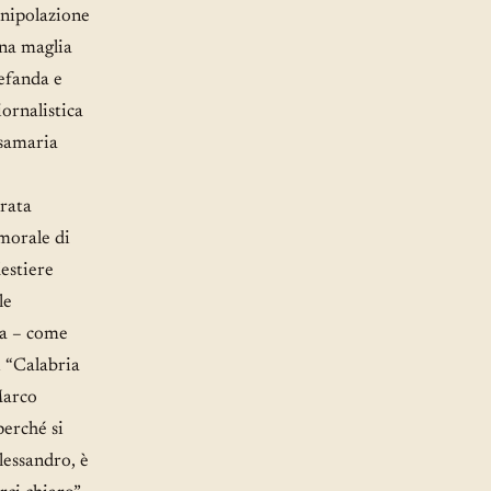
anipolazione
una maglia
efanda e
iornalistica
osamaria
urata
 morale di
Mestiere
le
gra – come
i “Calabria
Marco
perché si
lessandro, è