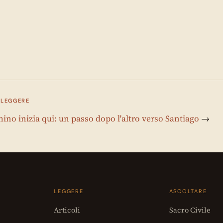
 LEGGERE
ino inizia qui: un passo dopo l'altro verso Santiago
→
LEGGERE
ASCOLTARE
Articoli
Sacro Civile