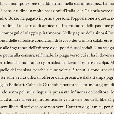
lla sua manipolazione o, addirittura, nella sua omissione… La m
e è consuetudine in molte redazioni d’Italia, e la Calabria veste 
ndro Bozzo ha pagato in prima persona l’opposizione a questa n
etuidine. Lui, capace di appiccare il sacro fuoco della passione g
i compagni di viaggio più timorosi.Nelle pagine della sinossi R
nta delle tribolate condizioni di lavoro dei cronisti calabresi e
e alle ingerenze dell’editore e dei politici suoi sodali. Una sciag
e porta alla censura self made, la piaga verso cui si ha il dovere
ornalisti che non fanno i giornalisti si devono sentire in colpa. 
uello del cronista, perché alcune volte si è tenuti a condurre del
ste sulle verità ufficiali offerte dalla procura e dalla stampa pi
gelo Badolati. Gabriele Carchidi ripercorre le prime stagioni d
ndo,senza peli sulla lingua, la pressante influenza dell’editore. 
a ad amare la verità, l’autentico: la verità vale più della libertà 
sere liberi di scrivere cose non vere. L’affetto degli amici, per A