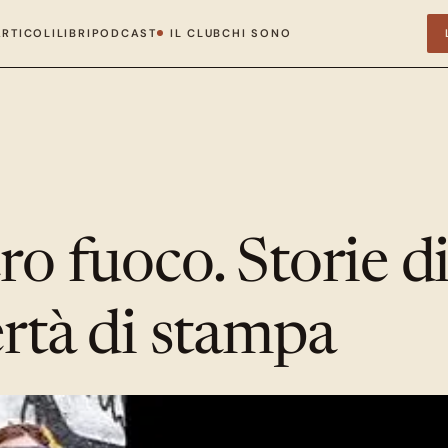
ARTICOLI
LIBRI
PODCAST
IL CLUB
CHI SONO
ro fuoco. Storie d
ertà di stampa