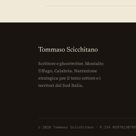
Tommaso Scicchitano
Scrittore e ghostwriter. Montalto
Uffugo, Calabria. Narrazione
strategica per il terzo settore e i
territori del Sud Italia.
© 2026 Tommaso Scicchitano · P.IVA 03976130785