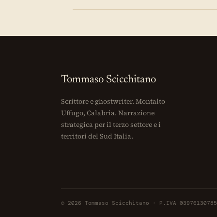
Tommaso Scicchitano
Scrittore e ghostwriter. Montalto
Uffugo, Calabria. Narrazione
strategica per il terzo settore e i
territori del Sud Italia.
© 2026 Tommaso Scicchitano · P.IVA 03976130785