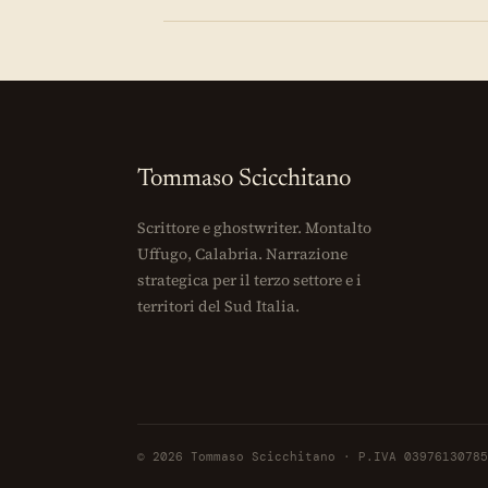
Tommaso Scicchitano
Scrittore e ghostwriter. Montalto
Uffugo, Calabria. Narrazione
strategica per il terzo settore e i
territori del Sud Italia.
© 2026 Tommaso Scicchitano · P.IVA 03976130785