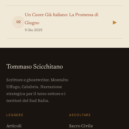
Un Cuore Già Italiano: La Promessa di
▶
02
Giugno
5 Giu 2025
Tommaso Scicchitano
Scrittore e ghostwriter. Montalto
Uffugo, Calabria. Narrazione
strategica per il terzo settore e i
territori del Sud Italia.
LEGGERE
ASCOLTARE
Articoli
Sacro Civile