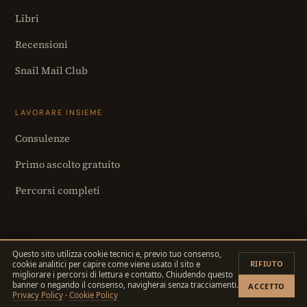
Libri
Recensioni
Snail Mail Club
LAVORARE INSIEME
Consulenze
Primo ascolto gratuito
Percorsi completi
Questo sito utilizza cookie tecnici e, previo tuo consenso,
RIFIUTO
cookie analitici per capire come viene usato il sito e
© 2026 Tommaso Scicchitano · P.IVA 03976130785
migliorare i percorsi di lettura e contatto. Chiudendo questo
Privacy
·
Cookie
banner o negando il consenso, navigherai senza tracciamenti.
ACCETTO
Privacy Policy
·
Cookie Policy