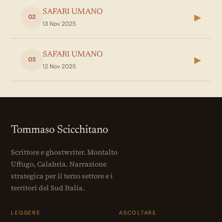
SAFARI UMANO
▶
02
13 Nov 2025
SAFARI UMANO
▶
03
12 Nov 2025
Tommaso Scicchitano
Scrittore e ghostwriter. Montalto
Uffugo, Calabria. Narrazione
strategica per il terzo settore e i
territori del Sud Italia.
LEGGERE
ASCOLTARE