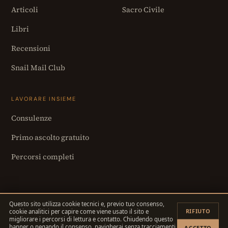
Articoli
Sacro Civile
Libri
Recensioni
Snail Mail Club
LAVORARE INSIEME
Consulenze
Primo ascolto gratuito
Percorsi completi
Questo sito utilizza cookie tecnici e, previo tuo consenso,
RIFIUTO
cookie analitici per capire come viene usato il sito e
© 2026 Tommaso Scicchitano · P.IVA 03976130785
migliorare i percorsi di lettura e contatto. Chiudendo questo
Privacy
·
Cookie
banner o negando il consenso, navigherai senza tracciamenti.
ACCETTO