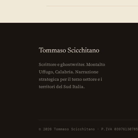
Tommaso Scicchitano
Scrittore e ghostwriter. Montalto
Uffugo, Calabria. Narrazione
strategica per il terzo settore e i
territori del Sud Italia.
© 2026 Tommaso Scicchitano · P.IVA 03976130785