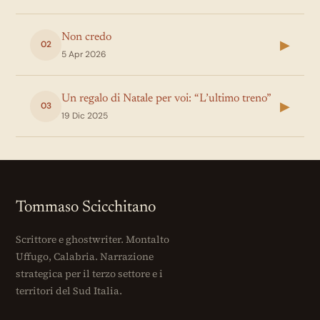
Non credo
▶
02
5 Apr 2026
Un regalo di Natale per voi: “L’ultimo treno”
▶
03
19 Dic 2025
Tommaso Scicchitano
Scrittore e ghostwriter. Montalto
Uffugo, Calabria. Narrazione
strategica per il terzo settore e i
territori del Sud Italia.