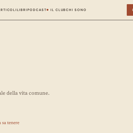
ARTICOLI
LIBRI
PODCAST
IL CLUB
CHI SONO
ale della vita comune.
n sa tenere