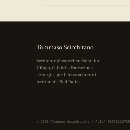
Tommaso Scicchitano
Scrittore e ghostwriter. Montalto
Uffugo, Calabria. Narrazione
strategica per il terzo settore e i
territori del Sud Italia.
© 2026 Tommaso Scicchitano · P.IVA 03976130785