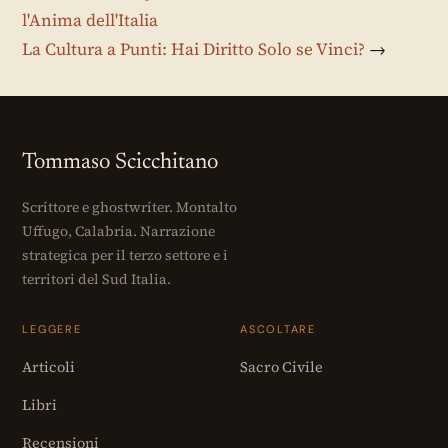
l'Anima dell'Italia
La Cultura a Punti: Hai Diritto Solo se Vinci?
→
Tommaso Scicchitano
Scrittore e ghostwriter. Montalto
Uffugo, Calabria. Narrazione
strategica per il terzo settore e i
territori del Sud Italia.
LEGGERE
ASCOLTARE
Articoli
Sacro Civile
Libri
Recensioni