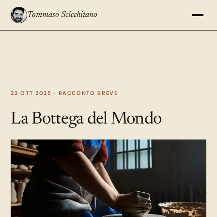
Tommaso Scicchitano
22 OTT 2025 ·
RACCONTO BREVE
La Bottega del Mondo