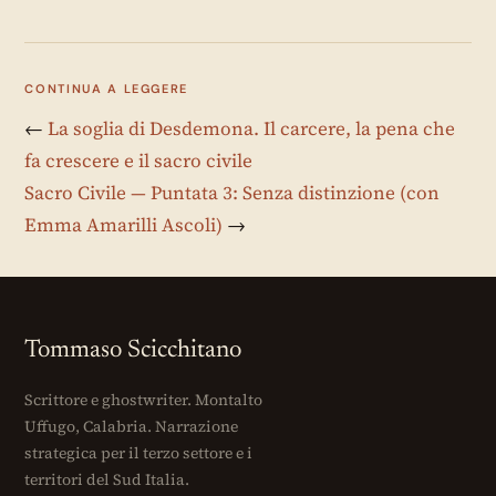
CONTINUA A LEGGERE
←
La soglia di Desdemona. Il carcere, la pena che
fa crescere e il sacro civile
Sacro Civile — Puntata 3: Senza distinzione (con
Emma Amarilli Ascoli)
→
Tommaso Scicchitano
Scrittore e ghostwriter. Montalto
Uffugo, Calabria. Narrazione
strategica per il terzo settore e i
territori del Sud Italia.