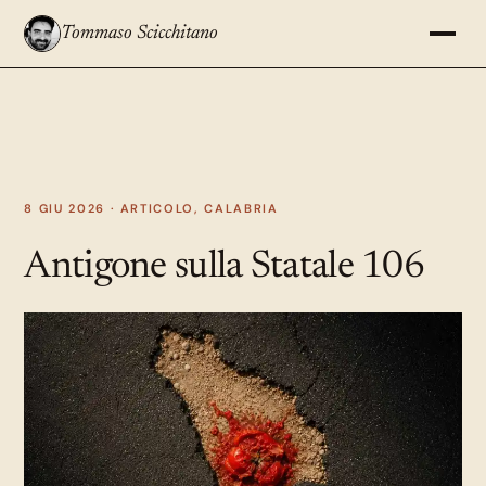
Tommaso Scicchitano
8 GIU 2026 ·
ARTICOLO
,
CALABRIA
Antigone sulla Statale 106