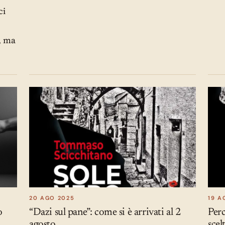
ci
, ma
20 AGO 2025
19 A
o
“Dazi sul pane”: come si è arrivati al 2
Per
agosto
scel