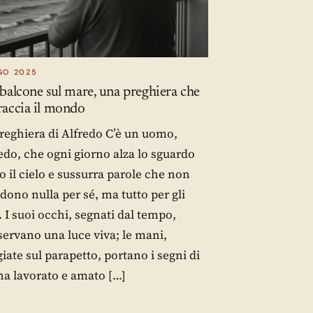
GO 2025
balcone sul mare, una preghiera che
raccia il mondo
reghiera di Alfredo C’è un uomo,
edo, che ogni giorno alza lo sguardo
o il cielo e sussurra parole che non
dono nulla per sé, ma tutto per gli
i. I suoi occhi, segnati dal tempo,
ervano una luce viva; le mani,
iate sul parapetto, portano i segni di
ha lavorato e amato […]