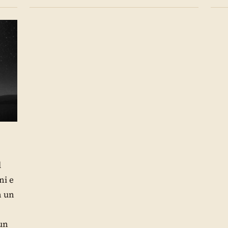
l
ni e
n un
 un