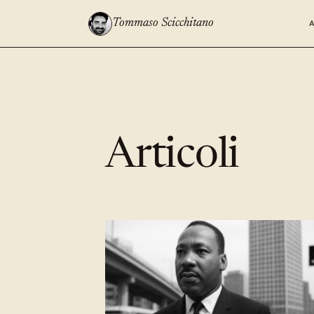
Tommaso Scicchitano
Articoli