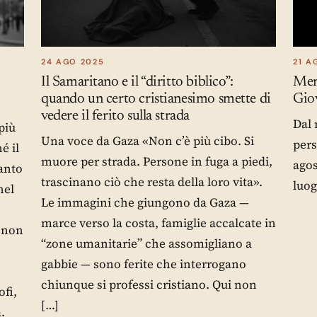
24 AGO 2025
21 A
Il Samaritano e il “diritto biblico”:
Memo
quando un certo cristianesimo smette di
Giov
vedere il ferito sulla strada
Dal 
più
Una voce da Gaza «Non c’è più cibo. Si
pers
é il
muore per strada. Persone in fuga a piedi,
agos
tanto
trascinano ciò che resta della loro vita».
luog
nel
Le immagini che giungono da Gaza —
marce verso la costa, famiglie accalcate in
 non
“zone umanitarie” che assomigliano a
gabbie — sono ferite che interrogano
chiunque si professi cristiano. Qui non
ofi,
[…]
.