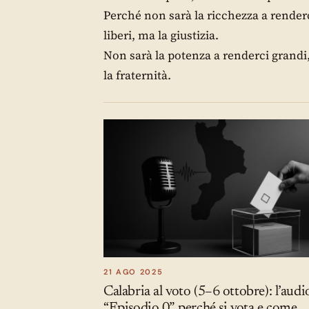
Perché non sarà la ricchezza a render
liberi, ma la giustizia.
Non sarà la potenza a renderci grandi
la fraternità.
21 AGO 2025
Calabria al voto (5–6 ottobre): l’audi
“Episodio 0”, perché si vota e come