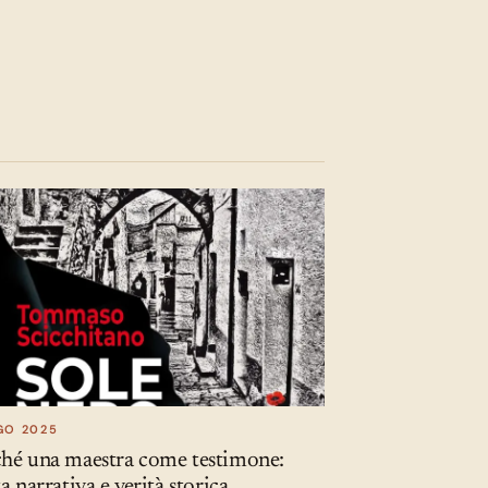
GO 2025
ché una maestra come testimone:
ta narrativa e verità storica