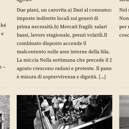
Due piani, un carovita a) Dazi al consumo:
Nel 
imposte indirette locali sui generi di
Non 
ché
prima necessità.b) Mercati fragili: salari
per 
 e
bassi, lavoro stagionale, prezzi volatili.Il
cosc
combinato disposto accende il
i
malcontento nelle aree interne della Sila.
La miccia Nella settimana che precede il 2
e –
agosto crescono raduni e proteste. Il pane
è misura di sopravvivenza e dignità. […]