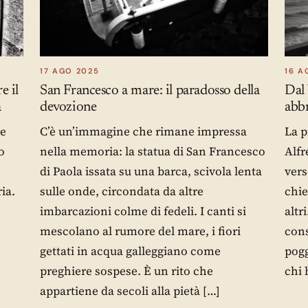
17 AGO 2025
16 A
e il
San Francesco a mare: il paradosso della
Dal 
a
devozione
abb
re
C’è un’immagine che rimane impressa
La p
o
nella memoria: la statua di San Francesco
Alfr
di Paola issata su una barca, scivola lenta
vers
ia.
sulle onde, circondata da altre
chie
imbarcazioni colme di fedeli. I canti si
altr
mescolano al rumore del mare, i fiori
cons
gettati in acqua galleggiano come
pogg
preghiere sospese. È un rito che
chi 
appartiene da secoli alla pietà […]