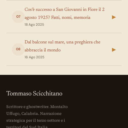
Cos’è successo a San Giovanni in Fiore il 2
▶
07
agosto 1925? Fatti, nomi, memoria
18 Ago 2025
Dal balcone sul mare, una preghiera che
▶
08
abbraccia il mondo
16 Ago 2025
Tommaso Scicchitano
Scrittore e ghostwriter. Montalto
Uffugo, Calabria. Narrazione
strategica per il terzo settore e i
territori del Sud Italia.