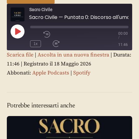
Sacro Civile
Sacro Civile — Puntata 0: Discorso all'umanità, 2026
00:00
/
Play
Episode
1x
11:46
Scarica file
|
Ascolta in una nuova finestra
|
Durata:
SUBSCRIBE
11:46
|
Registrato il 18 Maggio 2026
SHARE
SHARE
Abbonati:
Apple Podcasts
|
Spotify
Apple Podcasts
LINK
Spotify
EMBED
RSS FEED
Potrebbe interessarti anche