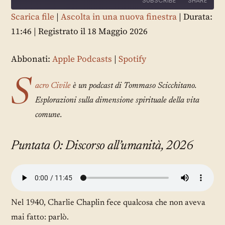
SUBSCRIBE
SHARE
Scarica file
|
Ascolta in una nuova finestra
|
Durata:
11:46
|
Registrato il 18 Maggio 2026
SHARE
Apple Podcasts
Spotify
RSS FEED
LINK
Abbonati:
Apple Podcasts
|
Spotify
EMBED
S
acro Civile
è un podcast di Tommaso Scicchitano.
Esplorazioni sulla dimensione spirituale della vita
comune.
Puntata 0: Discorso all’umanità, 2026
Nel 1940, Charlie Chaplin fece qualcosa che non aveva
mai fatto: parlò.