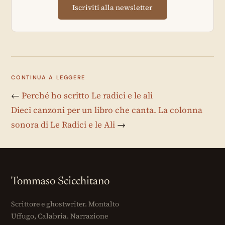
Iscriviti alla newsletter
CONTINUA A LEGGERE
←
Perché ho scritto Le radici e le ali
Dieci canzoni per un libro che canta. La colonna
sonora di Le Radici e le Ali
→
Tommaso Scicchitano
Scrittore e ghostwriter. Montalto
Uffugo, Calabria. Narrazione